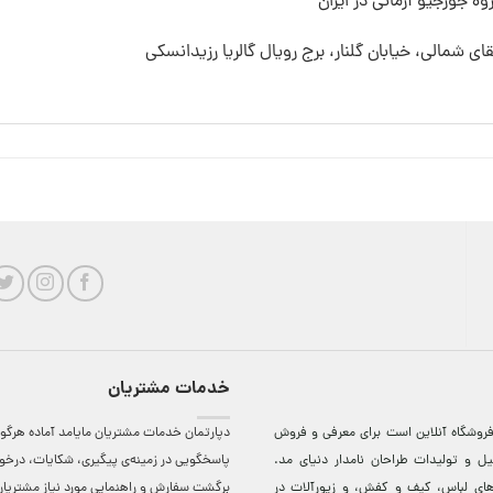
ه جورجیو آرمانی در ایران
قای شمالی، خیابان گلنار، برج رویال گالریا رزیدانسکی
خدمات مشتریان
روشگاه آنلاين است برای معرفی و فروش
دپارتمان خدمات مشتریان مایامد آماده هرگون
ل و توليدات طراحان نامدار دنيای مد.
پاسخگویی در زمینه‌ی پیگیری، شکایات، درخ
دهای لباس، کيف و کفش، و زيورآلات در
برگشت سفارش و راهنمایی مورد نیاز مشتریا