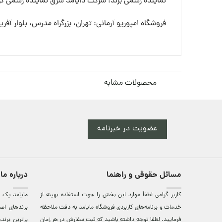
نماینده رسمی برند: شرکت دایامد شرق نماینده رسمی گرو
فروشگاه امپوریو آرمانی: تهران، بزرگراه مدرس، بلوار آفری
محصولات مشابه
عضویت در خبرنامه
مسائل حقوقی و راهنما
درباره ما
کاربر گرامی لطفاً موارد این بخش را جهت استفاده بهینه از
مایامد يک ف
خدمات و برنامه‌‏های کاربردی فروشگاه مایامد به دقت ملاحظه
برندهای اصي
فرمایید. لطفا توجه داشته باشید که ثبت سفارش در هر زمان
برترين‌ برن