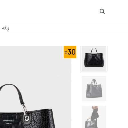
Ski
t
conten
زنانه
30