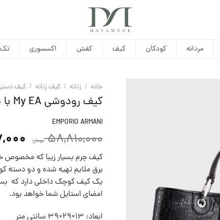
مردانه
کودکان
کیف
کفش
اکسسوری
تک 
خانه
/
زنانه
/
کیف زنانه
/
کيف دستی
کیف رودوشی My EA با طرح کروکودیلی امپوریو آرمانی
EMPORIO ARMANI
7,000
58,810,000
تومان
کیف چرم بسیار زیبا که مخصوص خا
برق ملایم تهیه شده و دو دسته کو
یک کیف کوچک داخلی دارد که بسیا
امضای استایل شما خواهد بود.
ابعاد: 13×29×39 سانتی متر