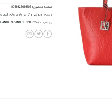
شناسه محصول:
8059823098109
دسته:
رودوشی و کراس بادی
,
زنانه
,
کیف زنا
برچسب:
SPRING SUMMER 2020
,
CHANGE