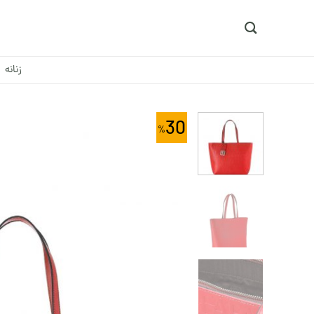
Ski
t
conten
زنانه
30