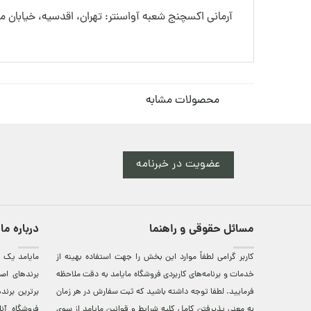
آرمانی اکسچنج شعبه آواسنتر: تهران، اقدسیه، خیابان
محصولات مشابه
عضویت در خبرنامه
مسائل حقوقی و راهنما
درباره ما
کاربر گرامی لطفاً موارد این بخش را جهت استفاده بهینه از
مایامد يک ف
خدمات و برنامه‌‏های کاربردی فروشگاه مایامد به دقت ملاحظه
برندهای اصي
فرمایید. لطفا توجه داشته باشید که ثبت سفارش در هر زمان
برترين‌ برن
به معنی پذیرفتن کامل کلیه
شرایط و قوانین مایامد
از سوی
فروشگاه آن