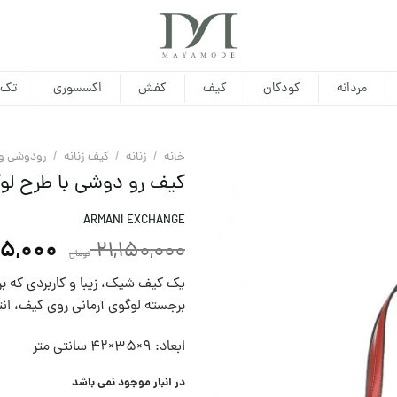
مردانه
کودکان
کیف
کفش
اکسسوری
تک 
خانه
/
زنانه
/
کیف زنانه
/
رودوشی و 
کیف رو دوشی با طرح لو
ARMANI EXCHANGE
05,000
21,150,000
تومان
یک کیف شیک، زیبا و کاربردی که ب
برجسته لوگوی آرمانی روی کیف، ان
ابعاد: 9×35×42 سانتی متر
در انبار موجود نمی باشد