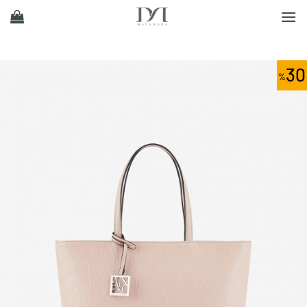
Ski
t
conten
30