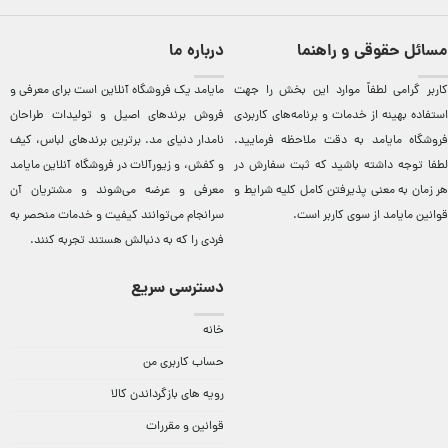
مسائل حقوقی و راهنما
درباره ما
کاربر گرامی لطفاً موارد این بخش را جهت
مایامد يک فروشگاه آنلاين است برای معرفی و
استفاده بهینه از خدمات و برنامه‌‏های کاربردی
فروش برندهای اصيل و توليدات طراحان
فروشگاه مایامد به دقت ملاحظه فرمایید.
نامدار دنيای مد. برترين‌ برندهای لباس، کيف
لطفا توجه داشته باشید که ثبت سفارش در
و کفش، و زيورآلات در فروشگاه آنلاين مایامد
هر زمان به معنی پذیرفتن کامل کلیه
شرایط و
معرفی و عرضه می‌شوند و مشتريان آن
قوانین مایامد
از سوی کاربر است.
سرانجام می‌توانند کيفيت و خدمات منحصر به
فردی را که به دنبالش هستند تجربه کنند.
دسترسی سریع
خانه
حساب کاربری من
رویه های بازگرداندن کالا
قوانین و مقررات