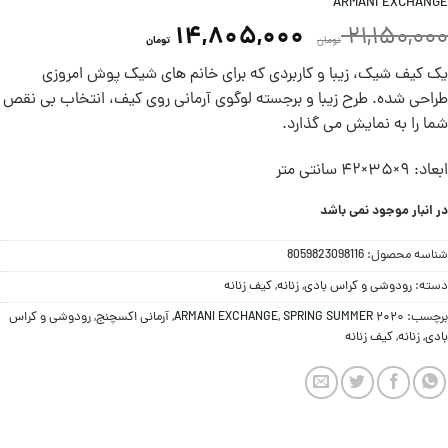
ARMANI EXCHANGE
14,805,000
21,150,000
تومان
تومان
یک کیف شیک، زیبا و کاربردی که برای خانم های شیک پوش امروزی
طراحی شده. طرح زیبا و برجسته لوگوی آرمانی روی کیف، انتخاب بی نقص
شما را به نمایش می گذارد.
ابعاد: 9×35×42 سانتی متر
در انبار موجود نمی باشد
شناسه محصول:
8059823098116
دسته:
رودوشی و کراس بادی
,
زنانه
,
کیف زنانه
برچسب:
SPRING SUMMER 2020
,
ARMANI EXCHANGE
,
آرمانی اکسچنج
,
رودوشی و کراس
بادی
,
زنانه
,
کیف زنانه