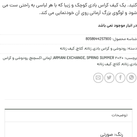
کنید. یک کیف کراس بادی کوچک و زیبا که با هر لباسی به راحتی ست می
شود و لوگوی بزرگ آرمانی روی آن خودنمایی می کند.
در انبار موجود نمی باشد
شناسه محصول:
8058644257900
دسته:
رودوشی و کراس بادی
,
زنانه
,
کلاچ
,
کیف زنانه
برچسب:
SPRING SUMMER 2020
,
ARMANI EXCHANGE
,
آرمانی اکسچنج
,
رودوشی و کراس
بادی
,
زنانه
,
کلاچ
,
کیف زنانه
توضیحات
رنگ: صورتی