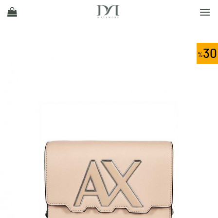
Ski
t
conten
30