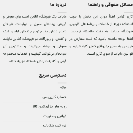
مسائل حقوقی و راهنما
درباره ما
کاربر گرامی لطفاً موارد این بخش را جهت
مایامد يک فروشگاه آنلاين است برای معرفی و
استفاده بهینه از خدمات و برنامه‌‏های کاربردی
فروش برندهای اصيل و توليدات طراحان
فروشگاه مایامد به دقت ملاحظه فرمایید.
نامدار دنيای مد. برترين‌ برندهای لباس، کيف
لطفا توجه داشته باشید که ثبت سفارش در
و کفش، و زيورآلات در فروشگاه آنلاين مایامد
هر زمان به معنی پذیرفتن کامل کلیه
شرایط و
معرفی و عرضه می‌شوند و مشتريان آن
قوانین مایامد
از سوی کاربر است.
سرانجام می‌توانند کيفيت و خدمات منحصر به
فردی را که به دنبالش هستند تجربه کنند.
دسترسی سریع
خانه
حساب کاربری من
رویه های بازگرداندن کالا
قوانین و مقررات
فرم ثبت شکایات