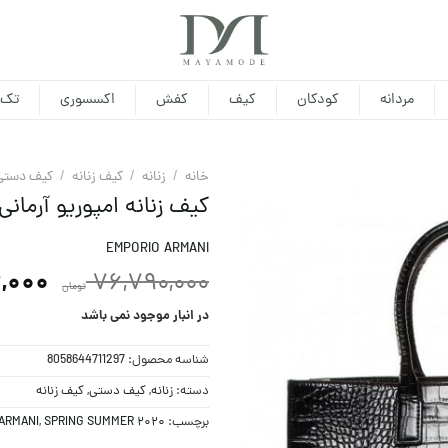
مردانه
کودکان
کیف
کفش
اکسسوری
تک 
خانه
/
زنانه
/
کیف زنانه
/
کيف دستی
کیف زنانه امپوریو آرمانی
EMPORIO ARMANI
,000
76,790,000
تومان
در انبار موجود نمی باشد
شناسه محصول:
8058644711297
دسته:
زنانه
,
کيف دستی
,
کیف زنانه
برچسب:
SPRING SUMMER 2020
,
ARMANI