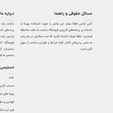
مسائل حقوقی و راهنما
درباره ما
کاربر گرامی لطفاً موارد این بخش را جهت استفاده بهینه از
مایامد يک ف
خدمات و برنامه‌‏های کاربردی فروشگاه مایامد به دقت ملاحظه
برندهای اصي
فرمایید. لطفا توجه داشته باشید که ثبت سفارش در هر زمان
برترين‌ برن
به معنی پذیرفتن کامل کلیه
شرایط و قوانین مایامد
از سوی
فروشگاه آن
کاربر است.
مشتريان آن
منحصر به فر
دسترسی 
خانه
حساب کاربر
رویه های باز
قوانین و مق
فرم ثبت شک