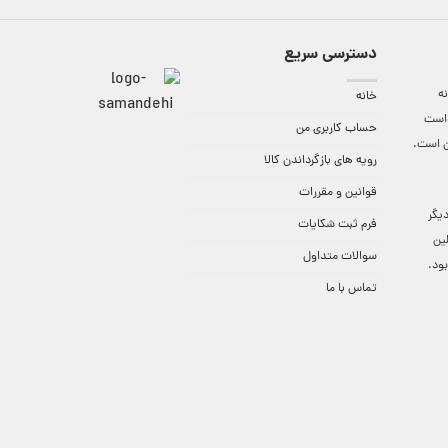
دسترسی سریع
ه
خانه
واست
حساب کاربری من
ن است.
رویه های بازگرداندن کالا
قوانین و مقررات
9:3 الی 18 و در دیگر
فرم ثبت شکایات
لین
سوالات متداول
ود.
تماس با ما