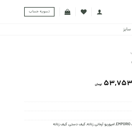
تسویه حساب
سایز
53,753
تومان
EMPORIO 
,
امپوریو آرمانی
,
زنانه
,
کيف دستی
,
کیف زنانه