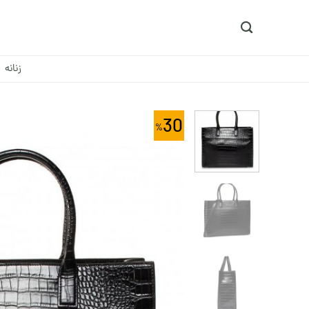
Ski
t
conten
زنانه
30