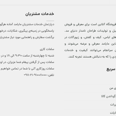
خدمات مشتریان
روشگاه آنلاين است برای معرفی و فروش
دپارتمان خدمات مشتریان مایامد آماده هرگون
ل و توليدات طراحان نامدار دنيای مد.
پاسخگویی در زمینه‌ی پیگیری، شکایات، درخ
دهای لباس، کيف و کفش، و زيورآلات در
برگشت سفارش و راهنمایی مورد نیاز مشتریا
لاين مایامد معرفی و عرضه می‌شوند و
ساعات کاری
 سرانجام می‌توانند کيفيت و خدمات
شنبه تا چهارشنبه از ساعت 0
دی را که به دنبالش هستند تجربه کنند.
ساعات ‌پس از گرفتن پیغام شما عزیزان، در او
سریع
ساعات روزکاری آتی با شما در تماس خواهیم ب
تلفن:
91008000-21-98+
ی من
گرداندن کالا
ررات
ایات