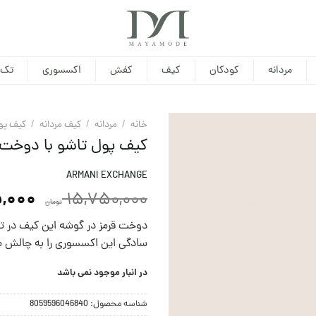
مردانه
کودکان
کیف
کفش
اکسسوری
تک 
خانه
/
مردانه
/
کیف مردانه
/
کيف پو
کیف پول تاشو با دوخت ت
ARMANI EXCHANGE
,000
15,750,000
تومان
دوخت قرمز در گوشه اين کیف در تض
سادگی این اکسسوری را به چالش 
در انبار موجود نمی باشد
شناسه محصول:
8059596046840