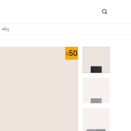
Ski
t
conten
زنانه
50