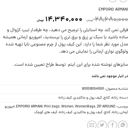
EMPORIO ARMANI
14,340,000
28,680,000
تومان
تومان
فرقی نمی کند چه استایلی را ترجیح می دهید، چه طرفدار تیپ کژوال و
ساده باشید یا سبک پر زرق و برق تری را بپسندید، امپوریو آرمانی همیشه
مدل مورد نظر شما را دارد. این کیف پول از چرم مصنوعی ناپا تهیه شده
ولوگوی نواری آرمانی را نمایش می دهد.
سایزهای نوشته شده برای این آیتم توسط طراح تعیین شده است.
در انبار موجود نمی باشد
شناسه محصول:
8055180545591
دسته:
زنانه
,
کلاچ
,
کیف پول و جاکلیدی
,
کیف زنانه
برچسب:
ZIP AROUND
,
WomenBags
,
Women
,
Mini bags
,
EMPORIO ARMANI
,
امپوریو
آرمانی
,
زنانه
,
کلاچ
,
کیف پول و جاکلیدی
,
کیف زنانه
,
کیف های کوچک