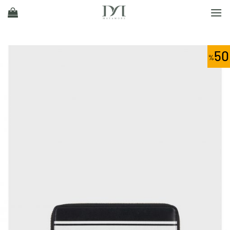
Ski
t
conten
50