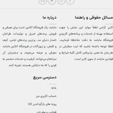
مسائل حقوقی و راهنما
درباره ما
کاربر گرامی لطفاً موارد این بخش را جهت
مایامد يک فروشگاه آنلاين است برای معرفی و
استفاده بهینه از خدمات و برنامه‌‏های کاربردی
فروش برندهای اصيل و توليدات طراحان
فروشگاه مایامد به دقت ملاحظه فرمایید.
نامدار دنيای مد. برترين‌ برندهای لباس، کيف
لطفا توجه داشته باشید که ثبت سفارش در
و کفش، و زيورآلات در فروشگاه آنلاين مایامد
هر زمان به معنی پذیرفتن کامل کلیه
شرایط و
معرفی و عرضه می‌شوند و مشتريان آن
قوانین مایامد
از سوی کاربر است.
سرانجام می‌توانند کيفيت و خدمات منحصر به
فردی را که به دنبالش هستند تجربه کنند.
دسترسی سریع
خانه
حساب کاربری من
رویه های بازگرداندن کالا
قوانین و مقررات