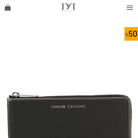
Ski
t
conten
50