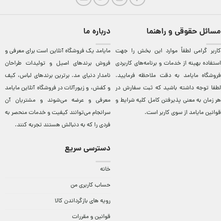
مسائل حقوقی و راهنما
درباره ما
کاربر گرامی لطفاً موارد این بخش را جهت
مایامد يک فروشگاه آنلاين است برای معرفی و
استفاده بهینه از خدمات و برنامه‌‏های کاربردی
فروش برندهای اصيل و توليدات طراحان
فروشگاه مایامد به دقت ملاحظه فرمایید.
نامدار دنيای مد. برترين‌ برندهای لباس، کيف
لطفا توجه داشته باشید که ثبت سفارش در
و کفش، و زيورآلات در فروشگاه آنلاين مایامد
هر زمان به معنی پذیرفتن کامل کلیه
شرایط و
معرفی و عرضه می‌شوند و مشتريان آن
قوانین مایامد
از سوی کاربر است.
سرانجام می‌توانند کيفيت و خدمات منحصر به
فردی را که به دنبالش هستند تجربه کنند.
دسترسی سریع
خانه
حساب کاربری من
رویه های بازگرداندن کالا
قوانین و مقررات