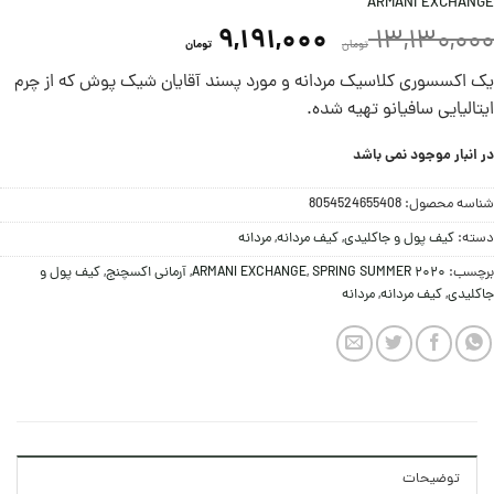
ARMANI EXCHANGE
9,191,000
13,130,000
تومان
تومان
یک اکسسوری کلاسیک مردانه و مورد پسند آقایان شیک پوش که از چرم
ایتالیایی سافیانو تهیه شده.
در انبار موجود نمی باشد
شناسه محصول:
8054524655408
دسته:
کيف پول و جاکلیدی
,
کیف مردانه
,
مردانه
برچسب:
SPRING SUMMER 2020
,
ARMANI EXCHANGE
,
آرمانی اکسچنج
,
کيف پول و
جاکلیدی
,
کیف مردانه
,
مردانه
توضیحات