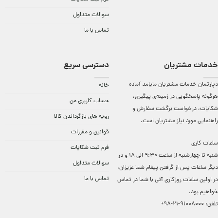
سوالات متداول
تماس با ما
خدمات مشتریان
دسترسی سریع
دپارتمان خدمات مشتریان مایامد آماده
خانه
هرگونه پاسخگویی در زمینه‌ی پیگیری،
حساب کاربری من
شکایات، درخواست برگشت سفارش و
رویه های بازگرداندن کالا
راهنمایی مورد نیاز مشتریان است.
قوانین و مقررات
ساعات کاری
فرم ثبت شکایات
شنبه تا چهارشنبه از ساعت 9:30 الی 18 و در
سوالات متداول
دیگر ساعات ‌پس از گرفتن پیغام شما عزیزان،
تماس با ما
در اولین ساعات روزکاری آتی با شما در تماس
خواهیم بود.
تلفن:
91008000-21-98+