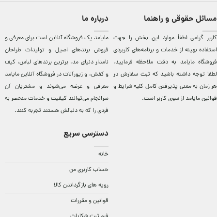
مسائل حقوقی و راهنما
درباره ما
کاربر گرامی لطفاً موارد این بخش را جهت
مایامد يک فروشگاه آنلاين است برای معرفی و
استفاده بهینه از خدمات و برنامه‌‏های کاربردی
فروش برندهای اصيل و توليدات طراحان
فروشگاه مایامد به دقت ملاحظه فرمایید.
نامدار دنيای مد. برترين‌ برندهای لباس، کيف
لطفا توجه داشته باشید که ثبت سفارش در
و کفش، و زيورآلات در فروشگاه آنلاين مایامد
هر زمان به معنی پذیرفتن کامل کلیه
شرایط و
معرفی و عرضه می‌شوند و مشتريان آن
قوانین مایامد
از سوی کاربر است.
سرانجام می‌توانند کيفيت و خدمات منحصر به
فردی را که به دنبالش هستند تجربه کنند.
دسترسی سریع
خانه
حساب کاربری من
رویه های بازگرداندن کالا
قوانین و مقررات
فرم ثبت شکایات