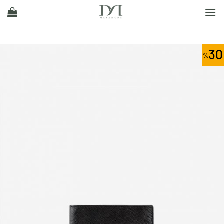
Ski
t
conten
30