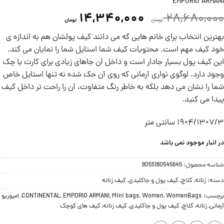
EMPORIO ARMANI
14,340,000
28,680,000
تومان
تومان
بهترین انتخاب برای خانم هایی که می دانند کیف پولشان هم به اندازه ی
خود کیف مهم است. محتویات کیف شما استایل شما را نمایان می کند.
این کیف پول بسیار جادار است و داخل آن جاهای زیادی برای کارت یا چک
وجود دارد. لوگوی نواری آرمانی که روی آن حک شده نه تنها استایل خاص
شما را نشان می دهد بلکه به خاطر رنگ متفاوت، آن را راحت تر داخل کیف
پیدا می کنید.
۷/۳×۴/۱۳×۱۹ سانتی متر
در انبار موجود نمی باشد
شناسه محصول:
8055180545645
دسته:
زنانه
,
کلاچ
,
کیف پول و جاکلیدی
,
کیف زنانه
برچسب:
WomenBags
,
Women
,
Mini bags
,
EMPORIO ARMANI
,
CONTINENTAL
,
امپوریو
آرمانی
,
زنانه
,
کلاچ
,
کیف پول و جاکلیدی
,
کیف زنانه
,
کیف های کوچک