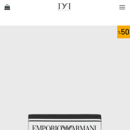
Ski
t
conten
50