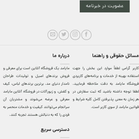
عضویت در خبرنامه
مسائل حقوقی و راهنما
درباره ما
کاربر گرامی لطفاً موارد این بخش را جهت
مایامد يک فروشگاه آنلاين است برای معرفی و
استفاده بهینه از خدمات و برنامه‌‏های کاربردی
فروش برندهای اصيل و توليدات طراحان
فروشگاه مایامد به دقت ملاحظه فرمایید.
نامدار دنيای مد. برترين‌ برندهای لباس، کيف
لطفا توجه داشته باشید که ثبت سفارش در
و کفش، و زيورآلات در فروشگاه آنلاين مایامد
هر زمان به معنی پذیرفتن کامل کلیه
شرایط و
معرفی و عرضه می‌شوند و مشتريان آن
قوانین مایامد
از سوی کاربر است.
سرانجام می‌توانند کيفيت و خدمات منحصر به
فردی را که به دنبالش هستند تجربه کنند.
دسترسی سریع