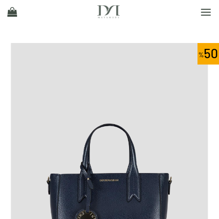
Ski
t
conten
50