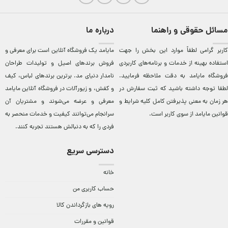
مسائل حقوقی و راهنما
درباره ما
کاربر گرامی لطفاً موارد این بخش را جهت
مایامد يک فروشگاه آنلاين است برای معرفی و
استفاده بهینه از خدمات و برنامه‌‏های کاربردی
فروش برندهای اصيل و توليدات طراحان
فروشگاه مایامد به دقت ملاحظه فرمایید.
نامدار دنيای مد. برترين‌ برندهای لباس، کيف
لطفا توجه داشته باشید که ثبت سفارش در
و کفش، و زيورآلات در فروشگاه آنلاين مایامد
هر زمان به معنی پذیرفتن کامل کلیه
شرایط و
معرفی و عرضه می‌شوند و مشتريان آن
قوانین مایامد
از سوی کاربر است.
سرانجام می‌توانند کيفيت و خدمات منحصر به
فردی را که به دنبالش هستند تجربه کنند.
دسترسی سریع
خانه
حساب کاربری من
رویه های بازگرداندن کالا
قوانین و مقررات