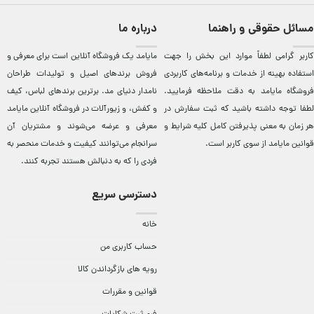
مسائل حقوقی و راهنما
درباره ما
کاربر گرامی لطفاً موارد این بخش را جهت
مایامد يک فروشگاه آنلاين است برای معرفی و
استفاده بهینه از خدمات و برنامه‌‏های کاربردی
فروش برندهای اصيل و توليدات طراحان
فروشگاه مایامد به دقت ملاحظه فرمایید.
نامدار دنيای مد. برترين‌ برندهای لباس، کيف
لطفا توجه داشته باشید که ثبت سفارش در
و کفش، و زيورآلات در فروشگاه آنلاين مایامد
هر زمان به معنی پذیرفتن کامل کلیه
شرایط و
معرفی و عرضه می‌شوند و مشتريان آن
قوانین مایامد
از سوی کاربر است.
سرانجام می‌توانند کيفيت و خدمات منحصر به
فردی را که به دنبالش هستند تجربه کنند.
دسترسی سریع
خانه
حساب کاربری من
رویه های بازگرداندن کالا
قوانین و مقررات