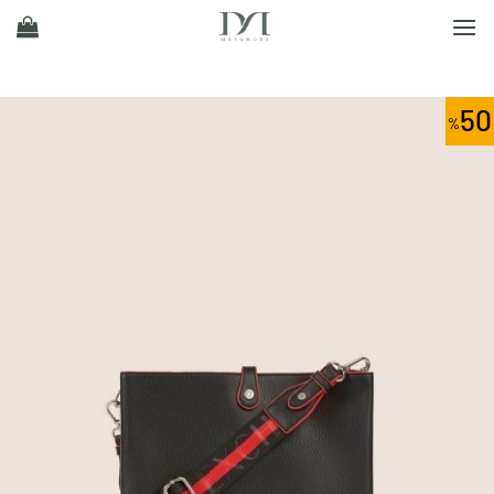
Ski
t
conten
50