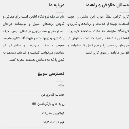
مسائل حقوقی و راهنما
درباره ما
کاربر گرامی لطفاً موارد این بخش را جهت
مایامد يک فروشگاه آنلاين است برای معرفی و
استفاده بهینه از خدمات و برنامه‌‏های کاربردی
فروش برندهای اصيل و توليدات طراحان
فروشگاه مایامد به دقت ملاحظه فرمایید.
نامدار دنيای مد. برترين‌ برندهای لباس، کيف
لطفا توجه داشته باشید که ثبت سفارش در
و کفش، و زيورآلات در فروشگاه آنلاين مایامد
هر زمان به معنی پذیرفتن کامل کلیه
شرایط و
معرفی و عرضه می‌شوند و مشتريان آن
قوانین مایامد
از سوی کاربر است.
سرانجام می‌توانند کيفيت و خدمات منحصر به
فردی را که به دنبالش هستند تجربه کنند.
دسترسی سریع
خانه
حساب کاربری من
رویه های بازگرداندن کالا
قوانین و مقررات
فرم ثبت شکایات