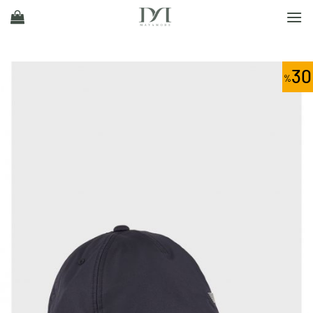
Ski
t
conten
30