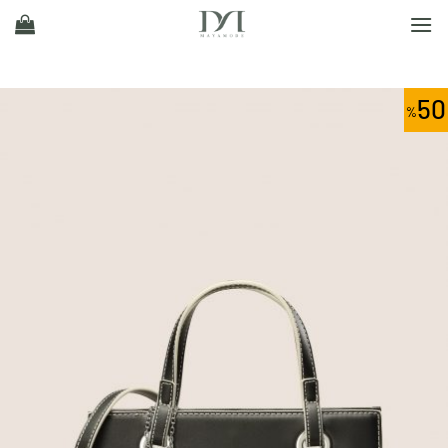
Ski
t
conten
50