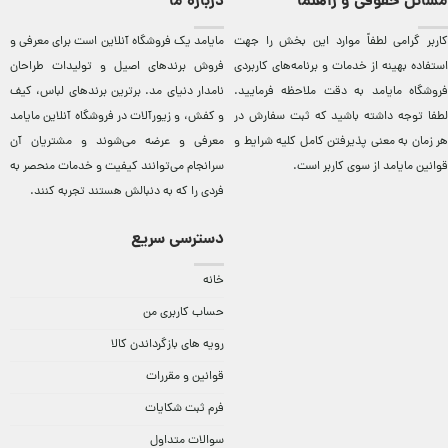
مسائل حقوقی و راهنما
درباره ما
کاربر گرامی لطفاً موارد این بخش را جهت
مایامد يک فروشگاه آنلاين است برای معرفی و
استفاده بهینه از خدمات و برنامه‌‏های کاربردی
فروش برندهای اصيل و توليدات طراحان
فروشگاه مایامد به دقت ملاحظه فرمایید.
نامدار دنيای مد. برترين‌ برندهای لباس، کيف
لطفا توجه داشته باشید که ثبت سفارش در
و کفش، و زيورآلات در فروشگاه آنلاين مایامد
هر زمان به معنی پذیرفتن کامل کلیه
شرایط و
معرفی و عرضه می‌شوند و مشتريان آن
قوانین مایامد
از سوی کاربر است.
سرانجام می‌توانند کيفيت و خدمات منحصر به
فردی را که به دنبالش هستند تجربه کنند.
دسترسی سریع
خانه
حساب کاربری من
رویه های بازگرداندن کالا
قوانین و مقررات
فرم ثبت شکایات
سوالات متداول