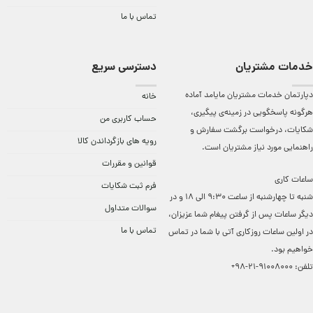
تماس با ما
خدمات مشتریان
دسترسی سریع
دپارتمان خدمات مشتریان مایامد آماده
خانه
هرگونه پاسخگویی در زمینه‌ی پیگیری،
حساب کاربری من
شکایات، درخواست برگشت سفارش و
رویه های بازگرداندن کالا
راهنمایی مورد نیاز مشتریان است.
قوانین و مقررات
ساعات کاری
فرم ثبت شکایات
شنبه تا چهارشنبه از ساعت 9:30 الی 18 و در
سوالات متداول
دیگر ساعات ‌پس از گرفتن پیغام شما عزیزان،
تماس با ما
در اولین ساعات روزکاری آتی با شما در تماس
خواهیم بود.
تلفن:
91008000-21-98+