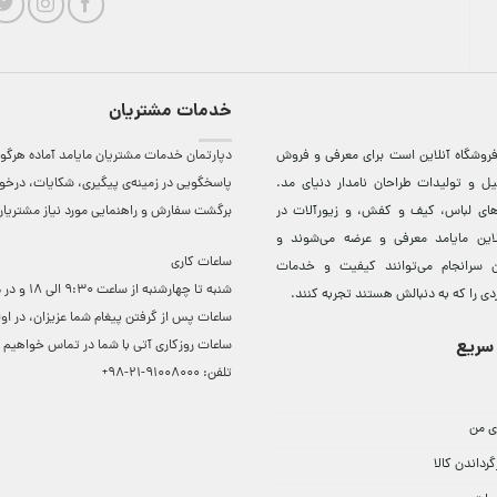
خدمات مشتریان
روشگاه آنلاين است برای معرفی و فروش
دپارتمان خدمات مشتریان مایامد آماده هرگون
ل و توليدات طراحان نامدار دنيای مد.
پاسخگویی در زمینه‌ی پیگیری، شکایات، درخ
دهای لباس، کيف و کفش، و زيورآلات در
برگشت سفارش و راهنمایی مورد نیاز مشتریا
لاين مایامد معرفی و عرضه می‌شوند و
ساعات کاری
 سرانجام می‌توانند کيفيت و خدمات
شنبه تا چهارشنبه از ساعت 0
دی را که به دنبالش هستند تجربه کنند.
ساعات ‌پس از گرفتن پیغام شما عزیزان، در او
سریع
ساعات روزکاری آتی با شما در تماس خواهیم ب
تلفن:
91008000-21-98+
ی من
گرداندن کالا