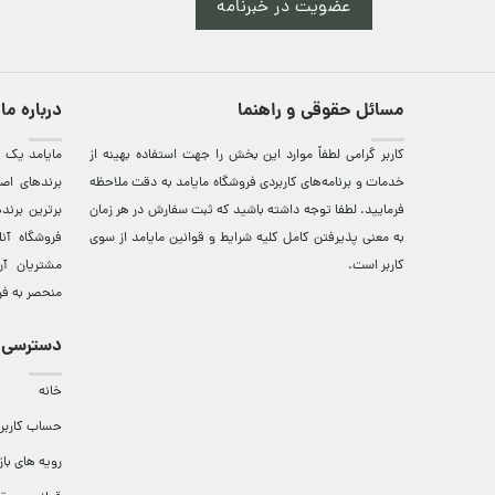
عضویت در خبرنامه
مسائل حقوقی و راهنما
درباره ما
کاربر گرامی لطفاً موارد این بخش را جهت استفاده بهینه از
مایامد يک ف
خدمات و برنامه‌‏های کاربردی فروشگاه مایامد به دقت ملاحظه
برندهای اصي
فرمایید. لطفا توجه داشته باشید که ثبت سفارش در هر زمان
برترين‌ برن
به معنی پذیرفتن کامل کلیه
شرایط و قوانین مایامد
از سوی
فروشگاه آن
کاربر است.
مشتريان آن
منحصر به فر
دسترسی 
خانه
حساب کاربر
رویه های باز