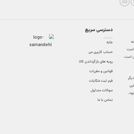
دسترسی سریع
ه
خانه
واست
حساب کاربری من
ن است.
رویه های بازگرداندن کالا
قوانین و مقررات
9:3 الی 18 و در دیگر
فرم ثبت شکایات
لین
سوالات متداول
ود.
تماس با ما