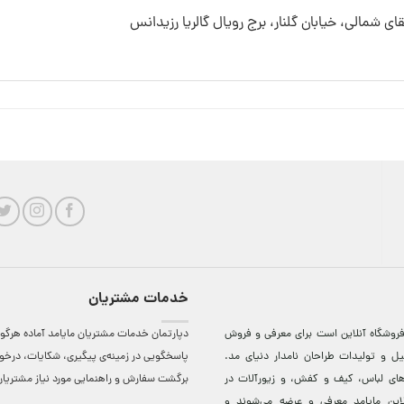
قای شمالی، خیابان گلنار، برج رویال گالریا رزیدانس
خدمات مشتریان
روشگاه آنلاين است برای معرفی و فروش
دپارتمان خدمات مشتریان مایامد آماده هرگون
ل و توليدات طراحان نامدار دنيای مد.
پاسخگویی در زمینه‌ی پیگیری، شکایات، درخ
دهای لباس، کيف و کفش، و زيورآلات در
برگشت سفارش و راهنمایی مورد نیاز مشتریا
لاين مایامد معرفی و عرضه می‌شوند و