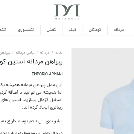
مردانه
کودکان
کیف
کفش
اکسسوری
تک 
خانه
/
مردانه
/
لباس مردانه
/
پیراهن 
پیراهن مردانه آستین کوت
EMPORIO ARMANI
این مدل پیراهن مردانه همیشه یکی
اما همیشه می توانید با اضافه کرد
استایل کژوال بسازید. آستین های کو
زیباتری ایجاد کرده اند.
سایزبندی این آیتم توسط طراح تع
در حال حاضر این محصول در انبار موجو