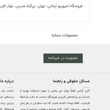
فروشگاه امپوریو آرمانی: تهران، بزرگراه مدرس، بلوار آفری
محصولات مشابه
عضویت در خبرنامه
مسائل حقوقی و راهنما
درباره ما
کاربر گرامی لطفاً موارد این بخش را جهت استفاده بهینه از
مایامد يک ف
خدمات و برنامه‌‏های کاربردی فروشگاه مایامد به دقت ملاحظه
برندهای اصي
فرمایید. لطفا توجه داشته باشید که ثبت سفارش در هر زمان
برترين‌ برن
به معنی پذیرفتن کامل کلیه
شرایط و قوانین مایامد
از سوی
فروشگاه آن