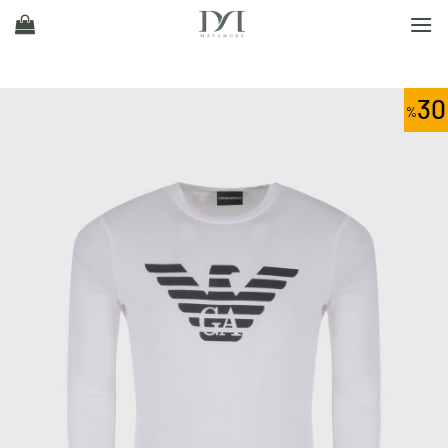
Ski
t
conten
30