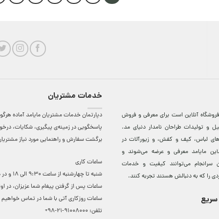
خدمات مشتریان
روشگاه آنلاين است برای معرفی و فروش
دپارتمان خدمات مشتریان مایامد آماده هرگون
ل و توليدات طراحان نامدار دنيای مد.
پاسخگویی در زمینه‌ی پیگیری، شکایات، درخ
دهای لباس، کيف و کفش، و زيورآلات در
برگشت سفارش و راهنمایی مورد نیاز مشتریا
لاين مایامد معرفی و عرضه می‌شوند و
ساعات کاری
 سرانجام می‌توانند کيفيت و خدمات
شنبه تا چهارشنبه از ساعت 0
دی را که به دنبالش هستند تجربه کنند.
ساعات ‌پس از گرفتن پیغام شما عزیزان، در او
سریع
ساعات روزکاری آتی با شما در تماس خواهیم ب
تلفن:
91008000-21-98+