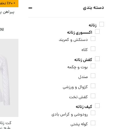
+ ٪۲۰ تخفیف بیشتر در هنگام تسویه
دسته بندی
پیراهن پو
ا
زنانه
NI
اکسسوری زنانه
دستکش و کمربند
کلاه
کفش زنانه
بوت و چکمه
صندل
کژوال و ورزشی
کفش تخت
کیف زنانه
رودوشی و کراس بادی
کت زنان
کوله پشتی
طرح زیگ