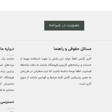
عضویت در خبرنامه
مسائل حقوقی و راهنما
درباره ما
کاربر گرامی لطفاً موارد این بخش را جهت استفاده بهینه از
مایامد يک ف
خدمات و برنامه‌‏های کاربردی فروشگاه مایامد به دقت ملاحظه
برندهای اصي
فرمایید. لطفا توجه داشته باشید که ثبت سفارش در هر زمان
برترين‌ برن
به معنی پذیرفتن کامل کلیه
شرایط و قوانین مایامد
از سوی
فروشگاه آن
کاربر است.
مشتريان آن
منحصر به فر
دسترسی 