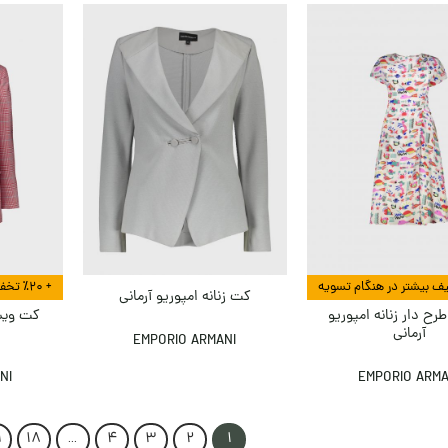
+ ٪۲۰ تخفیف بیشتر در هنگام تسویه
کت زنانه امپوریو آرمانی
رح دار زنانه امپوریو
کت ویسک
آرمانی
ا
EMPORIO ARMANI
NI
EMPORIO ARMA
9
18
…
4
3
2
1