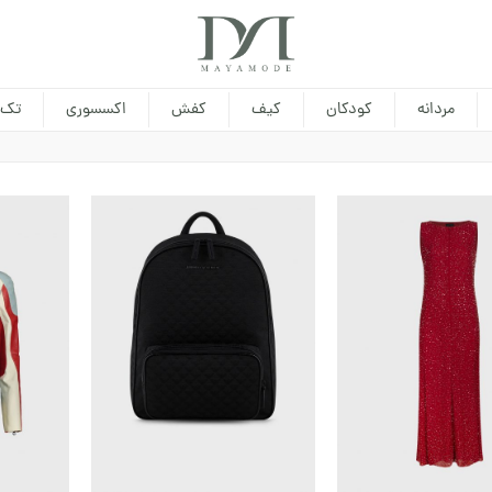
مردانه
کودکان
کیف
کفش
اکسسوری
تک 