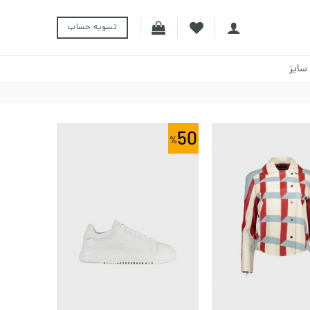
تسویه حساب
سایز
50