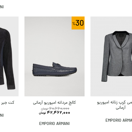
NI
30
 کِرِپ زنانه امپوریو
کالج مردانه امپوریو آرمانی
کت جیر زی
آرمانی
60,660,000
تومان
42,462,000
تومان
NI
EMPORIO ARMA
EMPORIO ARMANI