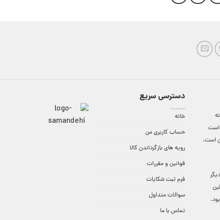
دسترسی سریع
ه
خانه
واست
حساب کاربری من
ن است.
رویه های بازگرداندن کالا
قوانین و مقررات
9:3 الی 18 و در دیگر
فرم ثبت شکایات
لین
سوالات متداول
ود.
تماس با ما