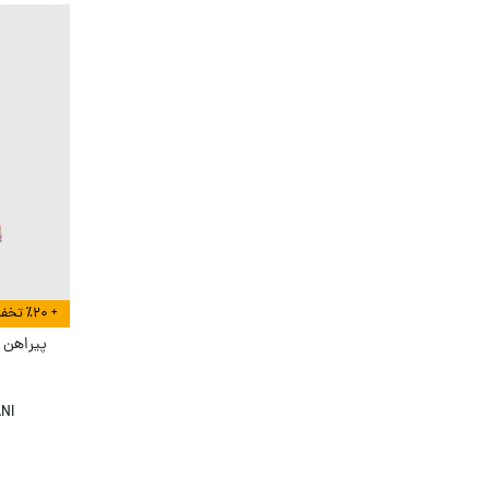
پليور و ژاکت
پیراهن مردانه
تی شرت و پولوشرت
جین و دنيم
دنیم مردانه
شلوار
شلوارک و مايو
+ ٪۲۰ تخفیف بیشتر در هنگام تسویه
پیراهن ط
NI