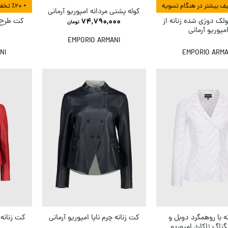
+ ٪۲۰ تخفیف بیشتر در هنگام تسویه
کوله پشتی مردانه امپوریو آرمانی
لک دوزی شده زنانه از
کت طرح د
74,790,000
تومان
مپوریو آرمانی
ا
EMPORIO ARMANI
NI
EMPORIO ARMA
ه با روهمگرد دوبل و
کت زنانه چرم ناپا امپوریو آرمانی
کت زنانه 
زاگ ژاکارد امپوریو