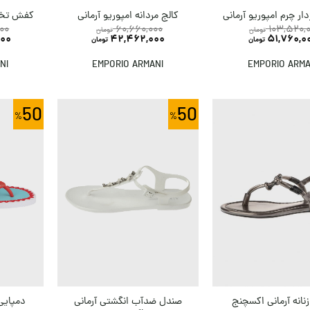
ژدار چرم امپوریو آرمانی
کالج مردانه امپوریو آرمانی
کفش تخت 
00
60,660,000
103,520,
تومان
تومان
00
42,462,000
51,760,0
تومان
تومان
NI
EMPORIO ARMANI
EMPORIO ARMA
50
50
صندل ضدآب انگشتی آرمانی
نانه آرمانی اکسچنج
دمپایی 