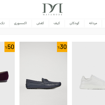
مردانه
کودکان
کیف
کفش
اکسسوری
تک 
50
30