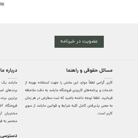
NI
عضویت در خبرنامه
مسائل حقوقی و راهنما
درباره ما
کاربر گرامی لطفاً موارد این بخش را جهت استفاده بهینه از
مایامد يک ف
خدمات و برنامه‌‏های کاربردی فروشگاه مایامد به دقت ملاحظه
برندهای اصي
فرمایید. لطفا توجه داشته باشید که ثبت سفارش در هر زمان
برترين‌ برن
به معنی پذیرفتن کامل کلیه
شرایط و قوانین مایامد
از سوی
فروشگاه آن
کاربر است.
مشتريان آن
منحصر به فر
دسترسی 