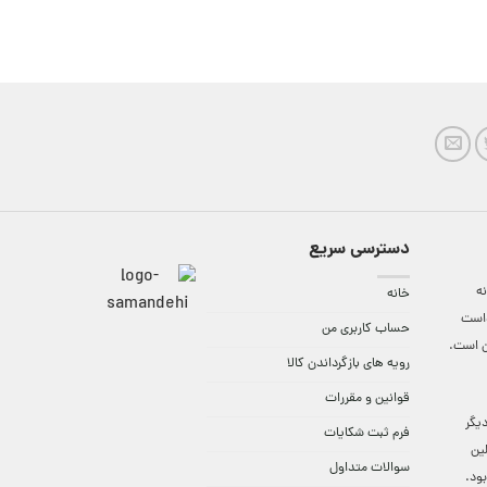
دسترسی سریع
ه
خانه
واست
حساب کاربری من
ن است.
رویه های بازگرداندن کالا
قوانین و مقررات
9:3 الی 18 و در دیگر
فرم ثبت شکایات
لین
سوالات متداول
ود.