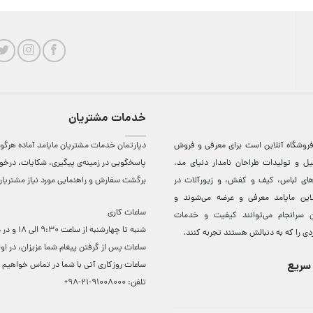
خدمات مشتریان
روشگاه آنلاين است برای معرفی و فروش
دپارتمان خدمات مشتریان مایامد آماده هرگون
ل و توليدات طراحان نامدار دنيای مد.
پاسخگویی در زمینه‌ی پیگیری، شکایات، درخ
دهای لباس، کيف و کفش، و زيورآلات در
برگشت سفارش و راهنمایی مورد نیاز مشتریا
لاين مایامد معرفی و عرضه می‌شوند و
ساعات کاری
 سرانجام می‌توانند کيفيت و خدمات
شنبه تا چهارشنبه از ساعت 0
دی را که به دنبالش هستند تجربه کنند.
ساعات ‌پس از گرفتن پیغام شما عزیزان، در او
سریع
ساعات روزکاری آتی با شما در تماس خواهیم ب
تلفن:
91008000-21-98+