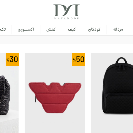
مردانه
کودکان
کیف
کفش
اکسسوری
تک 
30
50