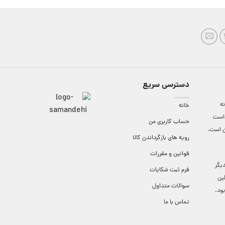
دسترسی سریع
ه
خانه
واست
حساب کاربری من
ن است.
رویه های بازگرداندن کالا
قوانین و مقررات
9:3 الی 18 و در دیگر
فرم ثبت شکایات
لین
سوالات متداول
ود.
تماس با ما