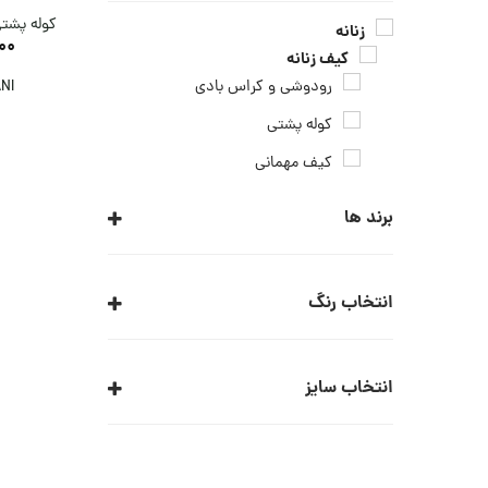
کوله پشتی
زنانه
00
کیف زنانه
رودوشی و کراس بادی
NI
کوله پشتی
کيف مهمانی
برند ها
ARMANI COLLEZIONI
انتخاب رنگ
ARMANI EXCHANGE
ARMANI JEANS
چند رنگ/طرح دار
سرخابی
انتخاب سایز
ARMANI JUNIOR
مشکی
EA7
TU
EMPORIO ARMANI