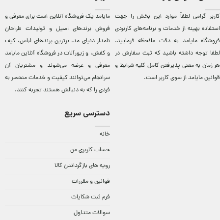
کاربر گرامی لطفاً موارد این بخش را جهت
مایامد يک فروشگاه آنلاين است برای معرفی و
استفاده بهینه از خدمات و برنامه‌‏های کاربردی
فروش برندهای اصيل و توليدات طراحان
فروشگاه مایامد به دقت ملاحظه فرمایید.
نامدار دنيای مد. برترين‌ برندهای لباس، کيف
لطفا توجه داشته باشید که ثبت سفارش در
و کفش، و زيورآلات در فروشگاه آنلاين مایامد
هر زمان به معنی پذیرفتن کامل کلیه
شرایط و
معرفی و عرضه می‌شوند و مشتريان آن
قوانین مایامد
از سوی کاربر است.
سرانجام می‌توانند کيفيت و خدمات منحصر به
فردی را که به دنبالش هستند تجربه کنند.
دسترسی سریع
خانه
حساب کاربری من
رویه های بازگرداندن کالا
قوانین و مقررات
فرم ثبت شکایات
سوالات متداول