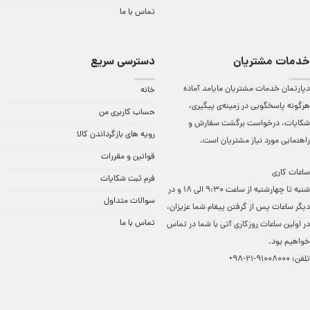
تماس با ما
خدمات مشتریان
دسترسی سریع
دپارتمان خدمات مشتریان مایامد آماده
خانه
هرگونه پاسخگویی در زمینه‌ی پیگیری،
حساب کاربری من
شکایات، درخواست برگشت سفارش و
رویه های بازگرداندن کالا
راهنمایی مورد نیاز مشتریان است.
قوانین و مقررات
ساعات کاری
فرم ثبت شکایات
شنبه تا چهارشنبه از ساعت 9:30 الی 18 و در
سوالات متداول
دیگر ساعات ‌پس از گرفتن پیغام شما عزیزان،
تماس با ما
در اولین ساعات روزکاری آتی با شما در تماس
خواهیم بود.
تلفن:
91008000-21-98+