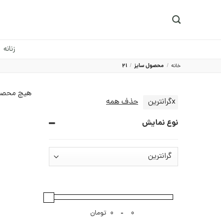
Ski
t
conten
زنانه
خانه
/
محصول سایز
/
21
هیچ محصو
x
گرانترین
حذف همه
نوع نمایش
-
تومان