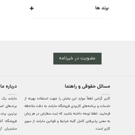
برند ها
ARMANI COLLEZIONI
ARMANI EXCHANGE
ARMANI JEANS
عضویت در خبرنامه
ARMANI JUNIOR
EA7
EMPORIO ARMANI
مسائل حقوقی و راهنما
درباره ما
GIORGIO ARMANI
کاربر گرامی لطفاً موارد این بخش را جهت استفاده بهینه از
مایامد يک ف
خدمات و برنامه‌‏های کاربردی فروشگاه مایامد به دقت ملاحظه
برندهای اصي
فرمایید. لطفا توجه داشته باشید که ثبت سفارش در هر زمان
برترين‌ برن
به معنی پذیرفتن کامل کلیه
شرایط و قوانین مایامد
از سوی
فروشگاه آن
کاربر است.
مشتريان آن