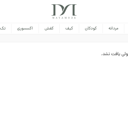
مردانه
کودکان
کیف
کفش
اکسسوری
تک 
لی یافت نشد.