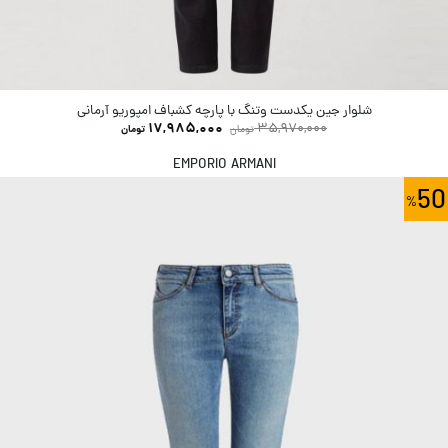
شلوار جین یکدست وتنگ با پارچه کشباف امپوریو آرمانی
17,985,000
35,970,000
تومان
تومان
EMPORIO ARMANI
50