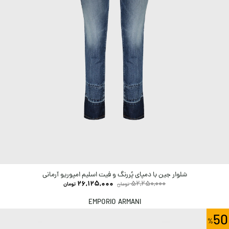
شلوار جین با دمپای پُررنگ و فیت اسلیم امپوریو آرمانی
26,125,000
52,250,000
تومان
تومان
EMPORIO ARMANI
50