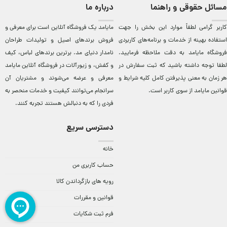
مسائل حقوقی و راهنما
درباره ما
کاربر گرامی لطفاً موارد این بخش را جهت
مایامد يک فروشگاه آنلاين است برای معرفی و
استفاده بهینه از خدمات و برنامه‌‏های کاربردی
فروش برندهای اصيل و توليدات طراحان
فروشگاه مایامد به دقت ملاحظه فرمایید.
نامدار دنيای مد. برترين‌ برندهای لباس، کيف
لطفا توجه داشته باشید که ثبت سفارش در
و کفش، و زيورآلات در فروشگاه آنلاين مایامد
هر زمان به معنی پذیرفتن کامل کلیه
شرایط و
معرفی و عرضه می‌شوند و مشتريان آن
قوانین مایامد
از سوی کاربر است.
سرانجام می‌توانند کيفيت و خدمات منحصر به
فردی را که به دنبالش هستند تجربه کنند.
دسترسی سریع
خانه
حساب کاربری من
رویه های بازگرداندن کالا
قوانین و مقررات
فرم ثبت شکایات