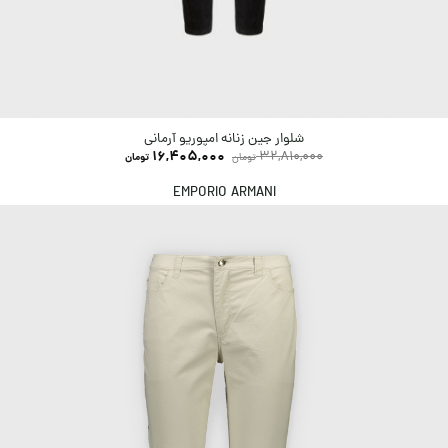
شلوار جین زنانه امپوریو آرمانی
16,405,000
32,810,000
تومان
تومان
EMPORIO ARMANI