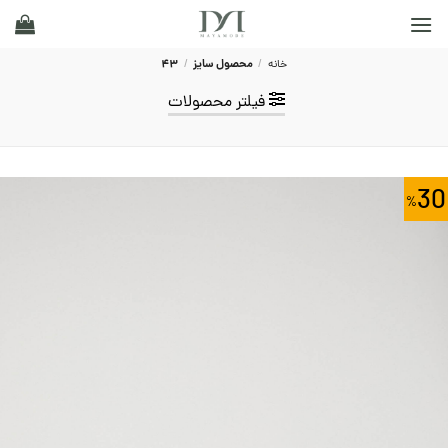
Ski
t
conten
خانه
/
محصول سایز
/
43
فیلتر محصولات
30