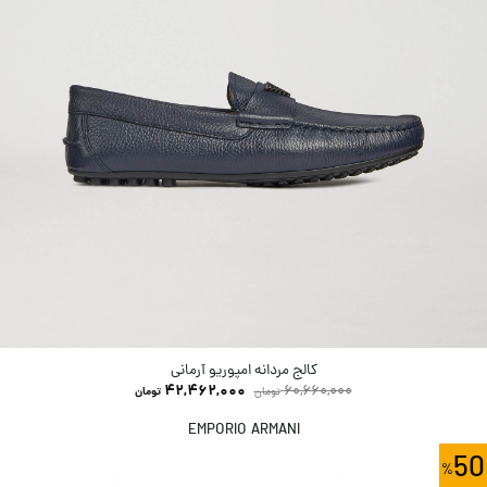
کالج مردانه امپوریو آرمانی
42,462,000
60,660,000
تومان
تومان
EMPORIO ARMANI
50