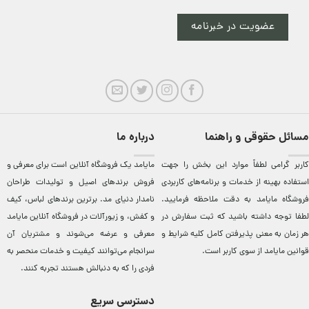
عضویت در خبرنامه
مسائل حقوقی و راهنما
درباره ما
کاربر گرامی لطفاً موارد این بخش را جهت
مایامد يک فروشگاه آنلاين است برای معرفی و
استفاده بهینه از خدمات و برنامه‌‏های کاربردی
فروش برندهای اصيل و توليدات طراحان
فروشگاه مایامد به دقت ملاحظه فرمایید.
نامدار دنيای مد. برترين‌ برندهای لباس، کيف
لطفا توجه داشته باشید که ثبت سفارش در
و کفش، و زيورآلات در فروشگاه آنلاين مایامد
هر زمان به معنی پذیرفتن کامل کلیه
شرایط و
معرفی و عرضه می‌شوند و مشتريان آن
قوانین مایامد
از سوی کاربر است.
سرانجام می‌توانند کيفيت و خدمات منحصر به
فردی را که به دنبالش هستند تجربه کنند.
دسترسی سریع