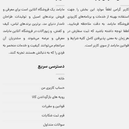
کاربر گرامی لطفاً موارد این بخش را جهت
مایامد يک فروشگاه آنلاين است برای معرفی و
استفاده بهینه از خدمات و برنامه‌‏های کاربردی
فروش برندهای اصيل و توليدات طراحان
فروشگاه مایامد به دقت ملاحظه فرمایید.
نامدار دنيای مد. برترين‌ برندهای لباس، کيف
لطفا توجه داشته باشید که ثبت سفارش در
و کفش، و زيورآلات در فروشگاه آنلاين مایامد
هر زمان به معنی پذیرفتن کامل کلیه
شرایط و
معرفی و عرضه می‌شوند و مشتريان آن
قوانین مایامد
از سوی کاربر است.
سرانجام می‌توانند کيفيت و خدمات منحصر به
فردی را که به دنبالش هستند تجربه کنند.
دسترسی سریع
خانه
حساب کاربری من
رویه های بازگرداندن کالا
قوانین و مقررات
فرم ثبت شکایات
سوالات متداول