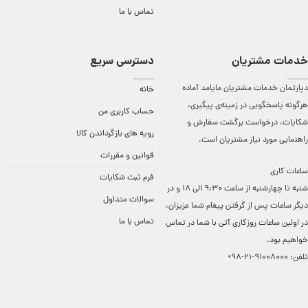
تماس با ما
خدمات مشتریان
دسترسی سریع
دپارتمان خدمات مشتریان مایامد آماده
خانه
هرگونه پاسخگویی در زمینه‌ی پیگیری،
حساب کاربری من
شکایات، درخواست برگشت سفارش و
رویه های بازگرداندن کالا
راهنمایی مورد نیاز مشتریان است.
قوانین و مقررات
ساعات کاری
فرم ثبت شکایات
شنبه تا چهارشنبه از ساعت 9:30 الی 18 و در
سوالات متداول
دیگر ساعات ‌پس از گرفتن پیغام شما عزیزان،
تماس با ما
در اولین ساعات روزکاری آتی با شما در تماس
خواهیم بود.
تلفن:
91008000-21-98+