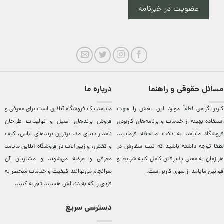
عضویت در خبرنامه
مسائل حقوقی و راهنما
درباره ما
کاربر گرامی لطفاً موارد این بخش را جهت
مایامد يک فروشگاه آنلاين است برای معرفی و
استفاده بهینه از خدمات و برنامه‌‏های کاربردی
فروش برندهای اصيل و توليدات طراحان
فروشگاه مایامد به دقت ملاحظه فرمایید.
نامدار دنيای مد. برترين‌ برندهای لباس، کيف
لطفا توجه داشته باشید که ثبت سفارش در
و کفش، و زيورآلات در فروشگاه آنلاين مایامد
هر زمان به معنی پذیرفتن کامل کلیه
شرایط و
معرفی و عرضه می‌شوند و مشتريان آن
قوانین مایامد
از سوی کاربر است.
سرانجام می‌توانند کيفيت و خدمات منحصر به
فردی را که به دنبالش هستند تجربه کنند.
دسترسی سریع