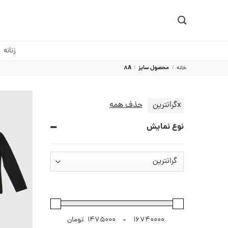
Ski
t
conten
زنانه
خانه
/
محصول سایز
/
8A
x
گرانترین
حذف همه
نوع نمایش
-
تومان