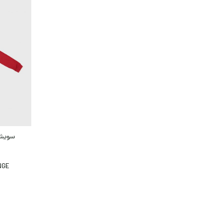
سویشر
NGE