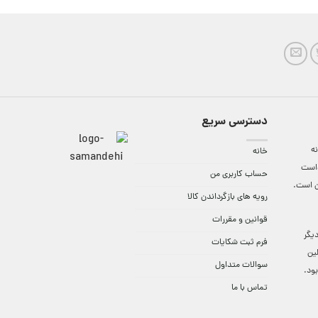
دسترسی سریع
ه
خانه
واست
حساب کاربری من
ن است.
رویه های بازگرداندن کالا
قوانین و مقررات
9:3 الی 18 و در دیگر
فرم ثبت شکایات
لین
سوالات متداول
ود.
تماس با ما