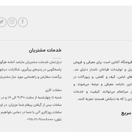
خدمات مشتریان
روشگاه آنلاين است برای معرفی و فروش
دپارتمان خدمات مشتریان مایامد آماده هرگون
ل و توليدات طراحان نامدار دنيای مد.
پاسخگویی در زمینه‌ی پیگیری، شکایات، درخ
دهای لباس، کيف و کفش، و زيورآلات در
برگشت سفارش و راهنمایی مورد نیاز مشتریا
لاين مایامد معرفی و عرضه می‌شوند و
ساعات کاری
 سرانجام می‌توانند کيفيت و خدمات
شنبه تا چهارشنبه از ساعت 0
دی را که به دنبالش هستند تجربه کنند.
ساعات ‌پس از گرفتن پیغام شما عزیزان، در او
سریع
ساعات روزکاری آتی با شما در تماس خواهیم ب
تلفن:
91008000-21-98+