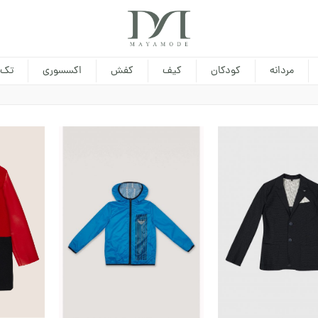
مردانه
کودکان
کیف
کفش
اکسسوری
تک 