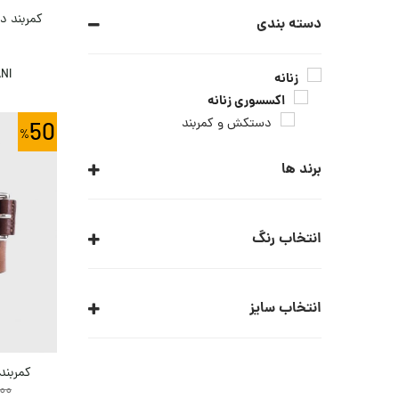
کمربند دو
دسته بندی
ا
NI
زنانه
اکسسوری زنانه
دستکش و کمربند
50
برند ها
ARMANI COLLEZIONI
انتخاب رنگ
ARMANI EXCHANGE
ARMANI JEANS
قهوه ای
مشکی
انتخاب سایز
ARMANI JUNIOR
EA7
95
90
85
80
کمربند 
EMPORIO ARMANI
00