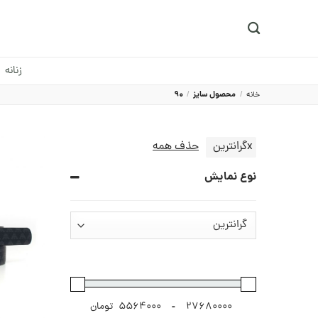
Ski
t
conten
زنانه
خانه
/
محصول سایز
/
90
x
گرانترین
حذف همه
نوع نمایش
-
تومان