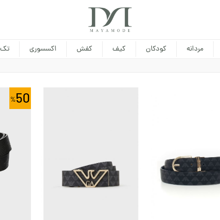
مردانه
کودکان
کیف
کفش
اکسسوری
تک 
50