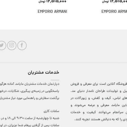
12,515,000
12,515,0
تومان
تومان
EMPORIO ARMANI
EMPORIO ARMA
خدمات مشتریان
روشگاه آنلاين است برای معرفی و فروش
دپارتمان خدمات مشتریان مایامد آماده هرگون
ل و توليدات طراحان نامدار دنيای مد.
پاسخگویی در زمینه‌ی پیگیری، شکایات، درخ
دهای لباس، کيف و کفش، و زيورآلات در
برگشت سفارش و راهنمایی مورد نیاز مشتریا
لاين مایامد معرفی و عرضه می‌شوند و
ساعات کاری
 سرانجام می‌توانند کيفيت و خدمات
شنبه تا چهارشنبه از ساعت 0
دی را که به دنبالش هستند تجربه کنند.
ساعات ‌پس از گرفتن پیغام شما عزیزان، در او