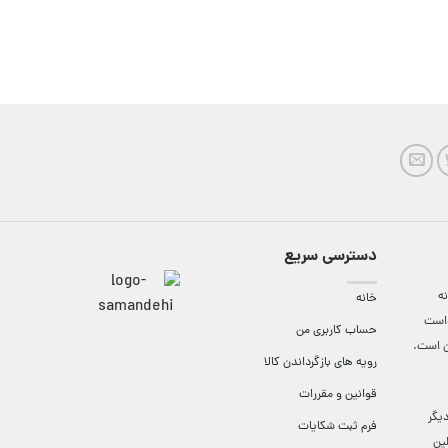
دسترسی سریع
ه
خانه
واست
حساب کاربری من
ن است.
رویه های بازگرداندن کالا
قوانین و مقررات
9:3 الی 18 و در دیگر
فرم ثبت شکایات
لین