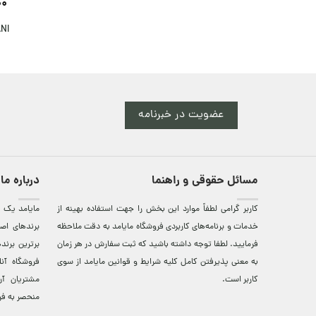
00
GIORGIO ARMANI
NI
عضویت در خبرنامه
مسائل حقوقی و راهنما
درباره ما
کاربر گرامی لطفاً موارد این بخش را جهت استفاده بهینه از
مایامد يک ف
خدمات و برنامه‌‏های کاربردی فروشگاه مایامد به دقت ملاحظه
برندهای اصي
فرمایید. لطفا توجه داشته باشید که ثبت سفارش در هر زمان
برترين‌ برن
به معنی پذیرفتن کامل کلیه
شرایط و قوانین مایامد
از سوی
فروشگاه آن
کاربر است.
مشتريان آن
منحصر به فر