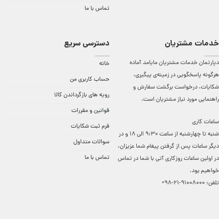
تماس با ما
خدمات مشتریان
دسترسی سریع
دپارتمان خدمات مشتریان مایامد آماده
خانه
هرگونه پاسخگویی در زمینه‌ی پیگیری،
حساب کاربری من
شکایات، درخواست برگشت سفارش و
رویه های بازگرداندن کالا
راهنمایی مورد نیاز مشتریان است.
قوانین و مقررات
ساعات کاری
فرم ثبت شکایات
شنبه تا چهارشنبه از ساعت 9:30 الی 18 و در
سوالات متداول
دیگر ساعات ‌پس از گرفتن پیغام شما عزیزان،
تماس با ما
در اولین ساعات روزکاری آتی با شما در تماس
خواهیم بود.
تلفن:
91008000-21-98+