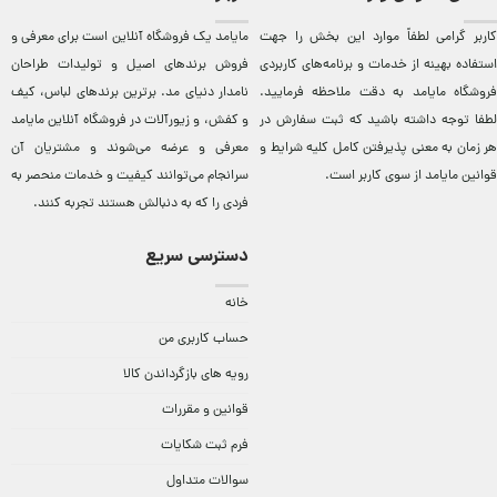
کاربر گرامی لطفاً موارد این بخش را جهت
مایامد يک فروشگاه آنلاين است برای معرفی و
استفاده بهینه از خدمات و برنامه‌‏های کاربردی
فروش برندهای اصيل و توليدات طراحان
فروشگاه مایامد به دقت ملاحظه فرمایید.
نامدار دنيای مد. برترين‌ برندهای لباس، کيف
لطفا توجه داشته باشید که ثبت سفارش در
و کفش، و زيورآلات در فروشگاه آنلاين مایامد
هر زمان به معنی پذیرفتن کامل کلیه
شرایط و
معرفی و عرضه می‌شوند و مشتريان آن
قوانین مایامد
از سوی کاربر است.
سرانجام می‌توانند کيفيت و خدمات منحصر به
فردی را که به دنبالش هستند تجربه کنند.
دسترسی سریع
خانه
حساب کاربری من
رویه های بازگرداندن کالا
قوانین و مقررات
فرم ثبت شکایات
سوالات متداول