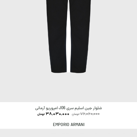
شلوار جین اسلیم سری J06 امپوریو آرمانی
38,030,000
76,060,000
تومان
تومان
EMPORIO ARMANI