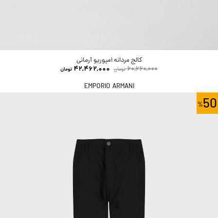
کالج مردانه امپوریو آرمانی
42,462,000
60,660,000
تومان
تومان
EMPORIO ARMANI
50