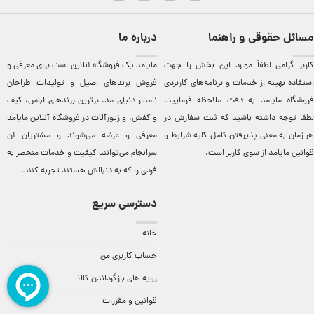
مسائل حقوقی و راهنما
درباره ما
کاربر گرامی لطفاً موارد این بخش را جهت
مایامد يک فروشگاه آنلاين است برای معرفی و
استفاده بهینه از خدمات و برنامه‌‏های کاربردی
فروش برندهای اصيل و توليدات طراحان
فروشگاه مایامد به دقت ملاحظه فرمایید.
نامدار دنيای مد. برترين‌ برندهای لباس، کيف
لطفا توجه داشته باشید که ثبت سفارش در
و کفش، و زيورآلات در فروشگاه آنلاين مایامد
هر زمان به معنی پذیرفتن کامل کلیه
شرایط و
معرفی و عرضه می‌شوند و مشتريان آن
قوانین مایامد
از سوی کاربر است.
سرانجام می‌توانند کيفيت و خدمات منحصر به
فردی را که به دنبالش هستند تجربه کنند.
دسترسی سریع
خانه
حساب کاربری من
رویه های بازگرداندن کالا
قوانین و مقررات