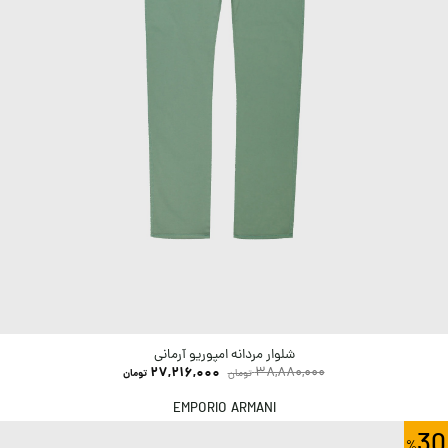
شلوار مردانه امپوریو آرمانی
27,216,000
38,880,000
تومان
تومان
EMPORIO ARMANI
30