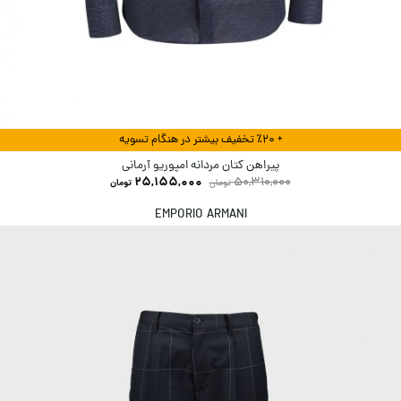
+ ٪۲۰ تخفیف بیشتر در هنگام تسویه
پیراهن کتان مردانه امپوریو آرمانی
25,155,000
50,310,000
تومان
تومان
EMPORIO ARMANI