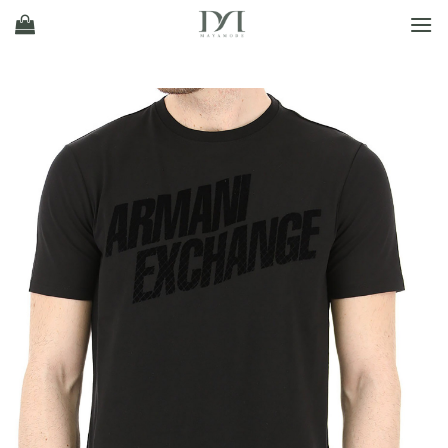
Ski
t
conten