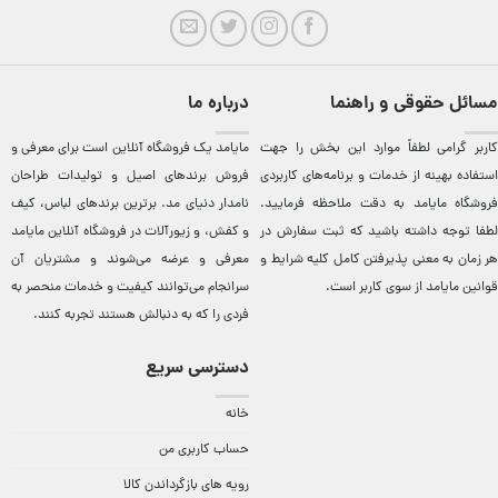
مسائل حقوقی و راهنما
درباره ما
کاربر گرامی لطفاً موارد این بخش را جهت
مایامد يک فروشگاه آنلاين است برای معرفی و
استفاده بهینه از خدمات و برنامه‌‏های کاربردی
فروش برندهای اصيل و توليدات طراحان
فروشگاه مایامد به دقت ملاحظه فرمایید.
نامدار دنيای مد. برترين‌ برندهای لباس، کيف
لطفا توجه داشته باشید که ثبت سفارش در
و کفش، و زيورآلات در فروشگاه آنلاين مایامد
هر زمان به معنی پذیرفتن کامل کلیه
شرایط و
معرفی و عرضه می‌شوند و مشتريان آن
قوانین مایامد
از سوی کاربر است.
سرانجام می‌توانند کيفيت و خدمات منحصر به
فردی را که به دنبالش هستند تجربه کنند.
دسترسی سریع
خانه
حساب کاربری من
رویه های بازگرداندن کالا