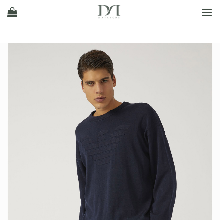
Ski
t
conten