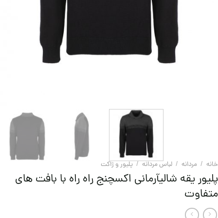
خانه
/
مردانه
/
لباس مردانه
/
پليور و ژاکت
پلیور یقه شالیآرمانی اکسچنج راه راه با بافت های
متفاوت