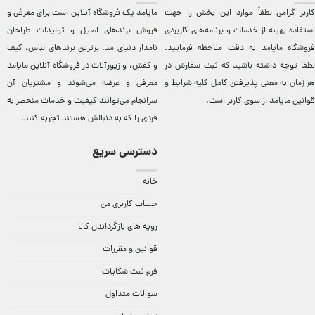
کاربر گرامی لطفاً موارد این بخش را جهت
مایامد يک فروشگاه آنلاين است برای معرفی و
استفاده بهینه از خدمات و برنامه‌‏های کاربردی
فروش برندهای اصيل و توليدات طراحان
فروشگاه مایامد به دقت ملاحظه فرمایید.
نامدار دنيای مد. برترين‌ برندهای لباس، کيف
لطفا توجه داشته باشید که ثبت سفارش در
و کفش، و زيورآلات در فروشگاه آنلاين مایامد
هر زمان به معنی پذیرفتن کامل کلیه
شرایط و
معرفی و عرضه می‌شوند و مشتريان آن
قوانین مایامد
از سوی کاربر است.
سرانجام می‌توانند کيفيت و خدمات منحصر به
فردی را که به دنبالش هستند تجربه کنند.
دسترسی سریع
خانه
حساب کاربری من
رویه های بازگرداندن کالا
قوانین و مقررات
فرم ثبت شکایات
سوالات متداول