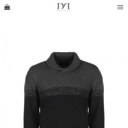
Ski
t
conten