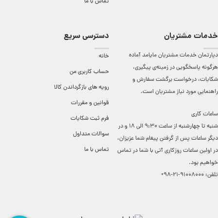
تماس با ما
خدمات مشتریان
دسترسی سریع
دپارتمان خدمات مشتریان مایامد آماده
خانه
هرگونه پاسخگویی در زمینه‌ی پیگیری،
حساب کاربری من
شکایات، درخواست برگشت سفارش و
رویه های بازگرداندن کالا
راهنمایی مورد نیاز مشتریان است.
قوانین و مقررات
ساعات کاری
فرم ثبت شکایات
شنبه تا چهارشنبه از ساعت 9:30 الی 18 و در
سوالات متداول
دیگر ساعات ‌پس از گرفتن پیغام شما عزیزان،
تماس با ما
در اولین ساعات روزکاری آتی با شما در تماس
خواهیم بود.
تلفن:
91008000-21-98+