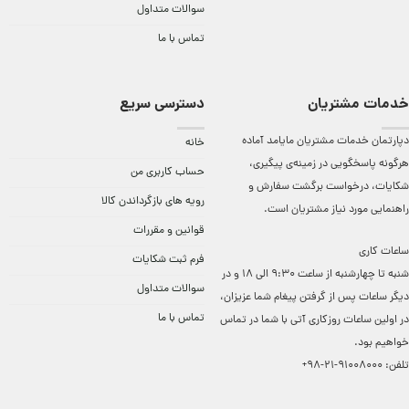
سوالات متداول
تماس با ما
خدمات مشتریان
دسترسی سریع
دپارتمان خدمات مشتریان مایامد آماده
خانه
هرگونه پاسخگویی در زمینه‌ی پیگیری،
حساب کاربری من
شکایات، درخواست برگشت سفارش و
رویه های بازگرداندن کالا
راهنمایی مورد نیاز مشتریان است.
قوانین و مقررات
ساعات کاری
فرم ثبت شکایات
شنبه تا چهارشنبه از ساعت 9:30 الی 18 و در
سوالات متداول
دیگر ساعات ‌پس از گرفتن پیغام شما عزیزان،
تماس با ما
در اولین ساعات روزکاری آتی با شما در تماس
خواهیم بود.
تلفن:
91008000-21-98+