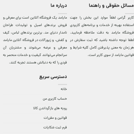
مسائل حقوقی و راهنما
درباره ما
کاربر گرامی لطفاً موارد این بخش را جهت
مایامد يک فروشگاه آنلاين است برای معرفی و
استفاده بهینه از خدمات و برنامه‌‏های کاربردی
فروش برندهای اصيل و توليدات طراحان
فروشگاه مایامد به دقت ملاحظه فرمایید.
نامدار دنيای مد. برترين‌ برندهای لباس، کيف
لطفا توجه داشته باشید که ثبت سفارش در
و کفش، و زيورآلات در فروشگاه آنلاين مایامد
هر زمان به معنی پذیرفتن کامل کلیه
شرایط و
معرفی و عرضه می‌شوند و مشتريان آن
قوانین مایامد
از سوی کاربر است.
سرانجام می‌توانند کيفيت و خدمات منحصر به
فردی را که به دنبالش هستند تجربه کنند.
دسترسی سریع
خانه
حساب کاربری من
رویه های بازگرداندن کالا
قوانین و مقررات
فرم ثبت شکایات