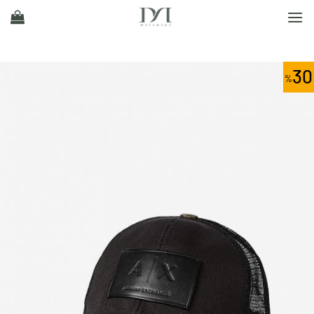
Ski
t
conten
30