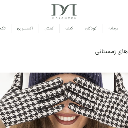
مردانه
کودکان
کیف
کفش
اکسسوری
تک 
های زمستانی