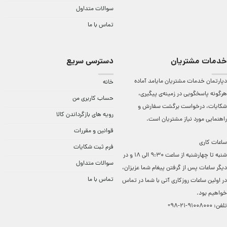
سوالات متداول
تماس با ما
خدمات مشتریان
دسترسی سریع
دپارتمان خدمات مشتریان مایامد آماده
خانه
هرگونه پاسخگویی در زمینه‌ی پیگیری،
حساب کاربری من
شکایات، درخواست برگشت سفارش و
رویه های بازگرداندن کالا
راهنمایی مورد نیاز مشتریان است.
قوانین و مقررات
ساعات کاری
فرم ثبت شکایات
شنبه تا چهارشنبه از ساعت 9:30 الی 18 و در
سوالات متداول
دیگر ساعات ‌پس از گرفتن پیغام شما عزیزان،
تماس با ما
در اولین ساعات روزکاری آتی با شما در تماس
خواهیم بود.
تلفن:
91008000-21-98+