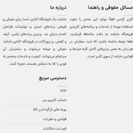
مسائل حقوقی و راهنما
درباره ما
کاربر گرامی لطفاً موارد این بخش را جهت
مایامد يک فروشگاه آنلاين است برای معرفی و
استفاده بهینه از خدمات و برنامه‌‏های کاربردی
فروش برندهای اصيل و توليدات طراحان
فروشگاه مایامد به دقت ملاحظه فرمایید.
نامدار دنيای مد. برترين‌ برندهای لباس، کيف
لطفا توجه داشته باشید که ثبت سفارش در
و کفش، و زيورآلات در فروشگاه آنلاين مایامد
هر زمان به معنی پذیرفتن کامل کلیه
شرایط و
معرفی و عرضه می‌شوند و مشتريان آن
قوانین مایامد
از سوی کاربر است.
سرانجام می‌توانند کيفيت و خدمات منحصر به
فردی را که به دنبالش هستند تجربه کنند.
دسترسی سریع
خانه
حساب کاربری من
رویه های بازگرداندن کالا
قوانین و مقررات
فرم ثبت شکایات