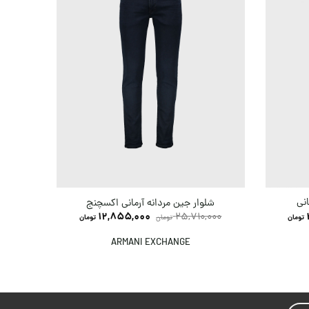
انی
شلوار جین 
شلوار جین مردانه آرمانی اکسچنج
,000
12,855,000
25,710,000
تومان
تومان
تومان
ARMANI EXCHANGE