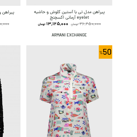
پیراهن مدل تی با آستین کلوش و حاشیه
پیراهن و
eyelet آرمانی اکسچنج
13,125,000
26,250,000
0,000
تومان
تومان
ARMANI EXCHANGE
50