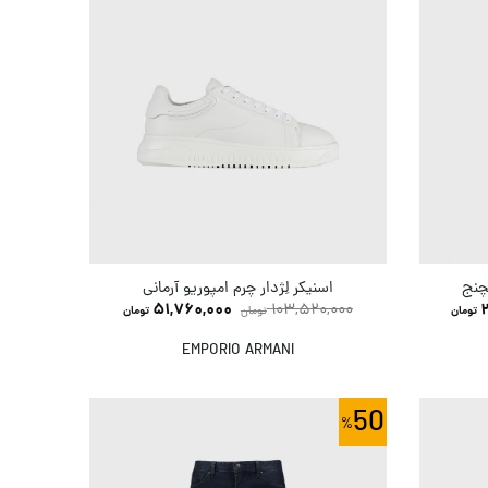
سچنج
اسنیکر لِژدار چرم امپوریو آرمانی
51,760,000
103,520,000
تومان
تومان
تومان
EMPORIO ARMANI
50
50