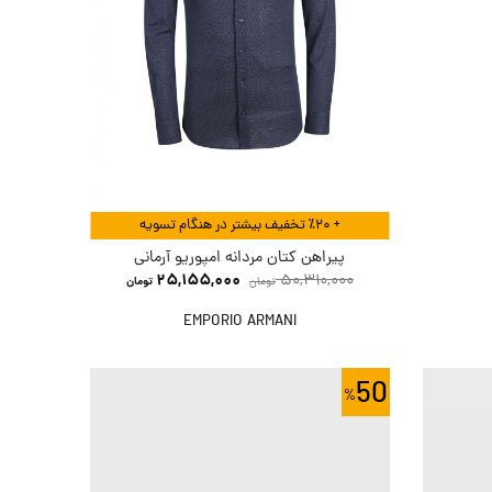
+ ٪۲۰ تخفیف بیشتر در هنگام تسویه
پیراهن کتان مردانه امپوریو آرمانی
25,155,000
50,310,000
تومان
تومان
EMPORIO ARMANI
50