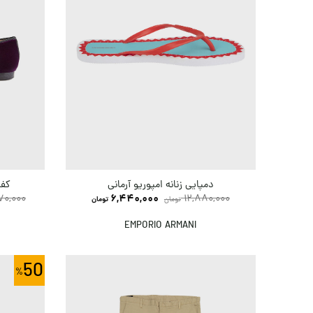
دمپایی زنانه امپوریو آرمانی
کفش
70,000
6,440,000
12,880,000
تومان
تومان
EMPORIO ARMANI
50