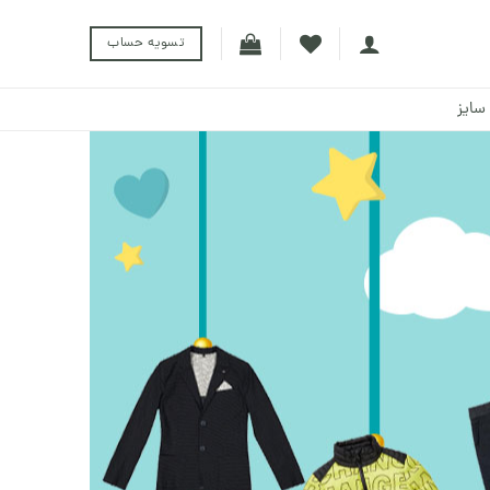
تسویه حساب
سایز