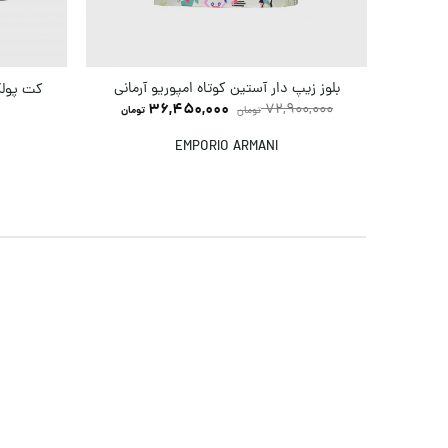
بلوز زیپ دار آستین کوتاه امپوریو آرمانی
کت پولک
36,450,000
72,900,000
تومان
تومان
EMPORIO ARMANI