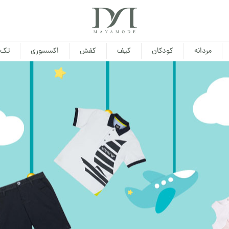
مردانه
کودکان
کیف
کفش
اکسسوری
تک 