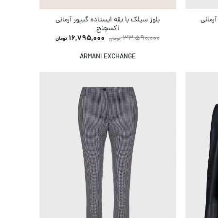
بلوز سیلک با یقه ایستاده گیپور آرمانی
رمانی
تی شر
اکسچنج
,000
16,795,000
33,590,000
تومان
تومان
ARMANI EXCHANGE