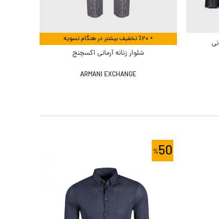
+ ٪۲۰ تخفیف بیشتر در هنگام تسویه
نی
شلو
شلوار زنانه آرمانی اکسچنج
ARMANI EXCHANGE
50