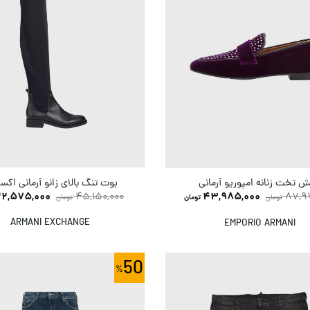
بوت تنگ بالای زانو آرمانی اک
 تخت زنانه امپوریو آرمانی
22,575,000
45,150,000
43,985,000
87,9
تومان
تومان
تومان
ARMANI EXCHANGE
EMPORIO ARMANI
50